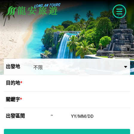
navigat
出發地
目的地
*
關鍵字
*
出發區間
~