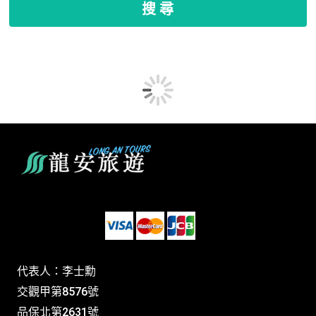
搜 尋
代表人：李士勳
交觀甲第8576號
品保北第2631號