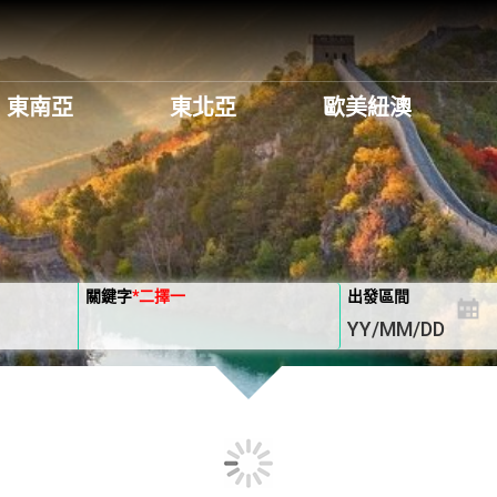
東南亞
東北亞
歐美紐澳
關鍵字
*
二擇一
出發區間