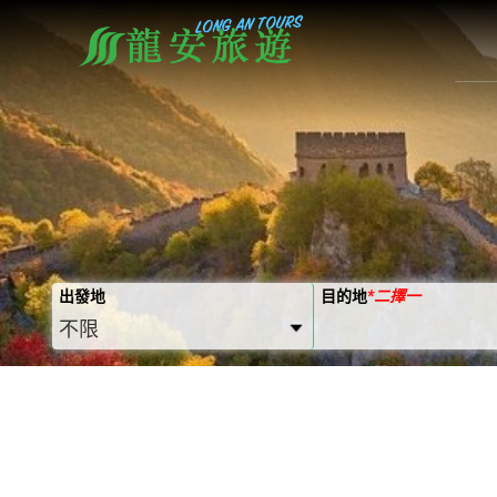
出發地
目的地
*
二擇一