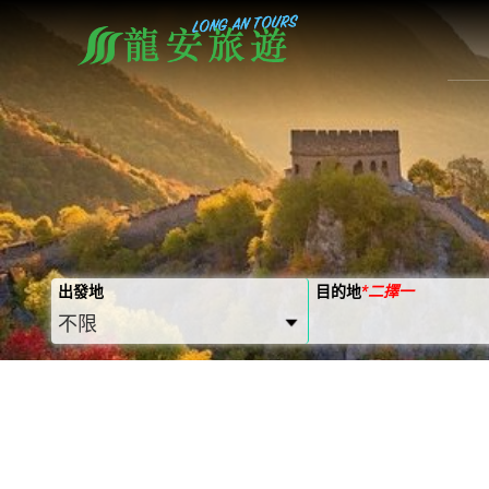
出發地
目的地
*
二擇一