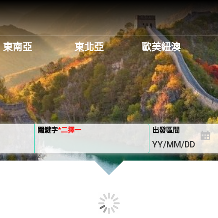
東南亞
東北亞
歐美紐澳
關鍵字
*
二擇一
出發區間