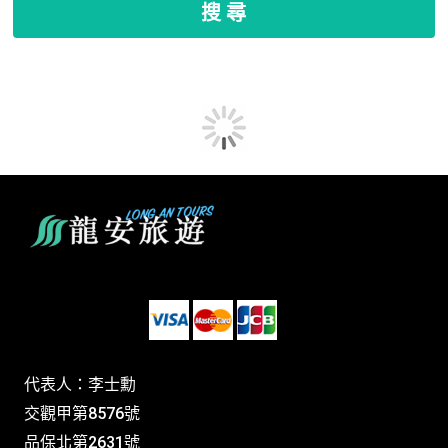
搜 尋
代表人：李士勳
交觀甲第8576號
品保北第2631號