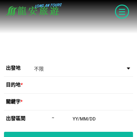
navigat
出發地
目的地
*
關鍵字
*
出發區間
~