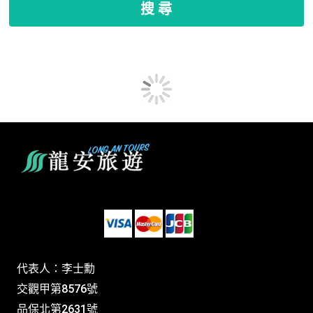
搜 尋
代表人：李士勳
交觀甲第8576號
品保北第2631號