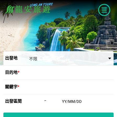
navigat
出發地
目的地
*
關鍵字
*
出發區間
~