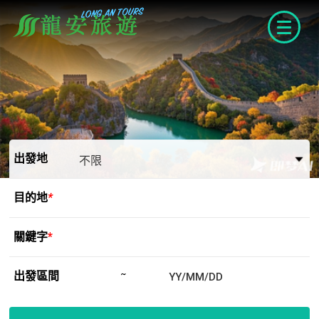
navigat
出發地
目的地
*
關鍵字
*
出發區間
~