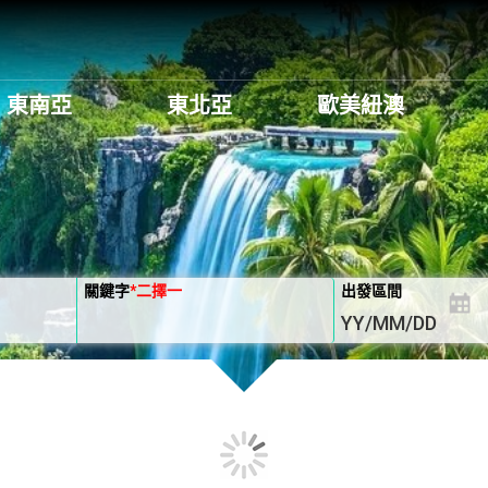
東南亞
東北亞
歐美紐澳
關鍵字
*
二擇一
出發區間