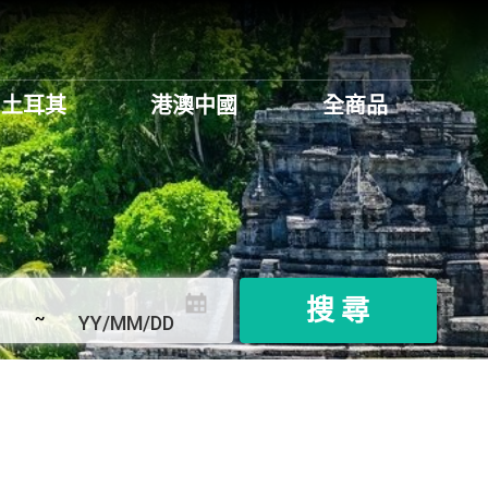
土耳其
港澳中國
全商品
搜 尋
~